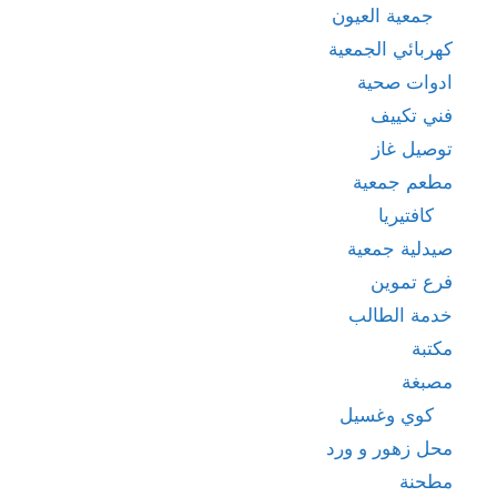
جمعية العيون
كهربائي الجمعية
ادوات صحية
فني تكييف
توصيل غاز
مطعم جمعية
كافتيريا
صيدلية جمعية
فرع تموين
خدمة الطالب
مكتبة
مصبغة
كوي وغسيل
محل زهور و ورد
مطحنة