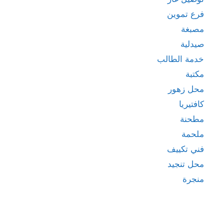
فرع تموين
مصبغة
صيدلية
خدمة الطالب
مكتبة
محل زهور
كافتيريا
مطحنة
ملحمة
فني تكييف
محل تنجيد
منجرة