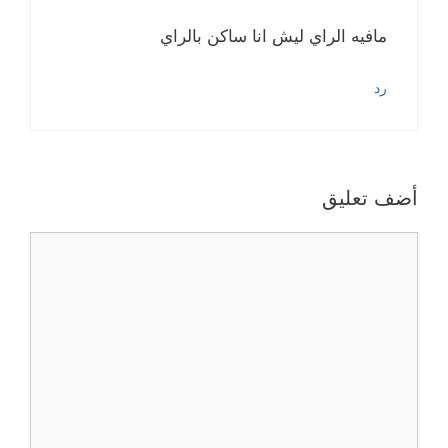
مافيه الراي ليش انا ساكن بالراي
رد
أضف تعليق
تعليق