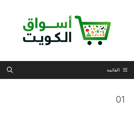
نتقل
لى
لمحتوى
القائمة
01