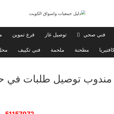
فني صحي
توصيل غاز
فرع تموين
م
افتيريا
مطحنة
ملحمة
فني تكييف
محل 
مندوب توصيل طلبات في ح
51157072