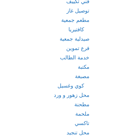
فني تكييف
توصيل غاز
مطعم جمعية
كافتيريا
صيدلية جمعية
فرع تموين
خدمة الطالب
مكتبة
مصبغة
كوي وغسيل
محل زهور و ورد
مطحنة
ملحمة
تاكسي
محل تنجيد