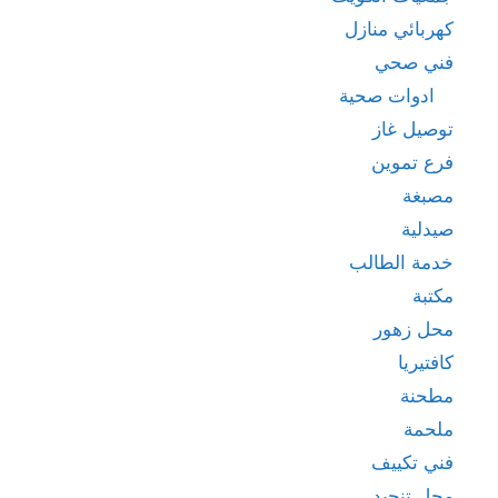
كهربائي منازل
فني صحي
ادوات صحية
توصيل غاز
فرع تموين
مصبغة
صيدلية
خدمة الطالب
مكتبة
محل زهور
كافتيريا
مطحنة
ملحمة
فني تكييف
محل تنجيد