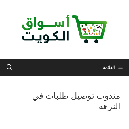
نتقل
لى
لمحتوى
القائمة
مندوب توصيل طلبات في
النزهة