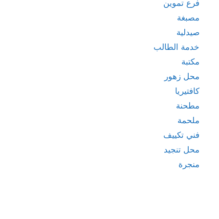
فرع تموين
مصبغة
صيدلية
خدمة الطالب
مكتبة
محل زهور
كافتيريا
مطحنة
ملحمة
فني تكييف
محل تنجيد
منجرة