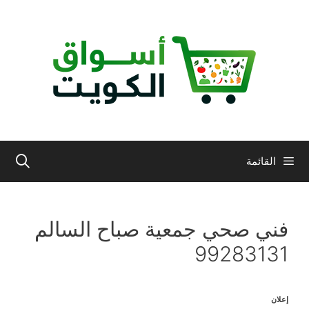
نتقل
لى
لمحتوى
القائمة
فني صحي جمعية صباح السالم
99283131
إعلان