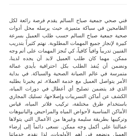
فني صحي جمعية صباح السالم يقدم فرصة رائعة لكل
الطامحين في سباكة متميزة، حيث يرسله محل أدوات
صحية جمعية صباح السالم حسب طلب العميل بسرعة
كبيرة لإنجاز جميع المهمات المطلوبة. نهتم كثيراً بتدريب
الفنيين تدريباً وافياً كافياً، كي تُنجز المهمات على أتم وجه
ممكن. مهما كان طلب العميل لابد أن يجده لدينا،
ونضمن أن يُنفذ الطلب بكل احترافية بأيدي عمالة
متمرسة في عالم الصيانة الصحية والسباكة. في بداية
الأمر يتواصل العميل مع خدمة العملاء، ثم يخبرنا بطلبه
الذي قد يتضمن تصليح أي أعطال في دورات المياه،
الكشف عن أماكن التسريبات وإصلاحها، تسليك المجاري
باستخدام طرق مختلفة، تركيب فلاتر المياه، قياس
الأماكن المناسبة لأحواض المياه والمراحيض والبانيوهات
وتركيبها بطريقة سليمة وغيرها من الأعمال التي يتولاها
عمالتنا على أكمل وجه ممكن. نسعى دائماً إلى إرضاء
العميل ونضعه في أهم الأولويات، لذا نقدم خدماتنا