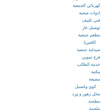
كهربائي الجمعية
ادوات صحية
فني تكييف
توصيل غاز
مطعم جمعية
كافتيريا
صيدلية جمعية
فرع تموين
خدمة الطالب
مكتبة
مصبغة
كوي وغسيل
محل زهور و ورد
مطحنة
ملحمة