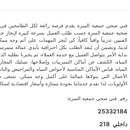
فني صحي جمعية السرة يقدم فرصة رائعة لكل الطامحين في 
صحية جمعية السرة حسب طلب العميل بسرعة كبيرة لإنجاز جميع 
الفنيين تدريباً وافياً كافياً، كي تُنجز المهمات على أتم وجه 
لدينا، ونضمن أن يُنفذ الطلب بكل احترافية بأيدي عمالة متمرس
بداية الأمر يتواصل العميل مع خدمة العملاء، ثم يخبرنا بطلبه 
المياه، الكشف عن أماكن التسريبات وإصلاحها، تسليك المجا
المياه، قياس الأماكن المناسبة لأحواض المياه والمراحيض والبا
الأعمال التي يتولاها عمالتنا على أكمل وجه ممكن. نسعى د
الأولويات، لذا نقدم خدماتنا بجودة ممتازة وأسعار اقتصادية لس
رقم فني صحي جمعية السرة:
25332184
داخلي 218