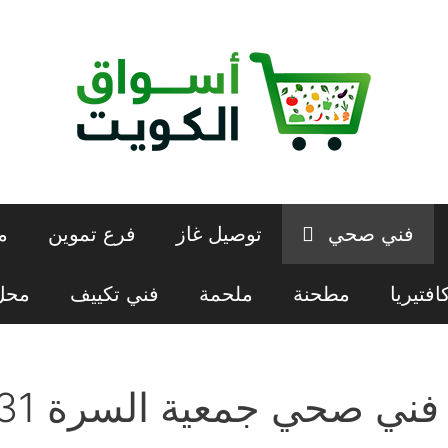
فني صحي
توصيل غاز
فرع تموين
م
افتيريا
مطحنة
ملحمة
فني تكييف
محل 
فني صحي جمعية السرة 99283131