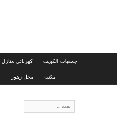
نتقل
لى
لمحتوى
جمعيات الكويت
كهربائي منازل
مكتبة
محل زهور
ك
البحث
عن: