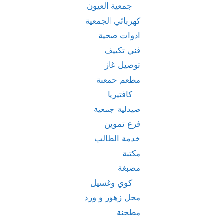
جمعية العيون
كهربائي الجمعية
ادوات صحية
فني تكييف
توصيل غاز
مطعم جمعية
كافتيريا
صيدلية جمعية
فرع تموين
خدمة الطالب
مكتبة
مصبغة
كوي وغسيل
محل زهور و ورد
مطحنة