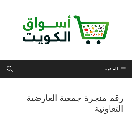
نتقل
لى
لمحتوى
القائمة
رقم منجرة جمعية العارضية
التعاونية