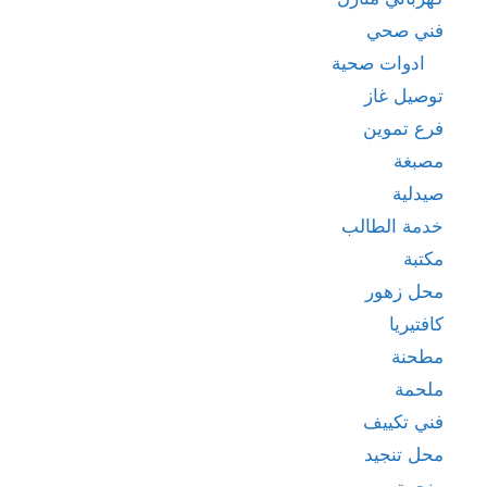
فني صحي
ادوات صحية
توصيل غاز
فرع تموين
مصبغة
صيدلية
خدمة الطالب
مكتبة
محل زهور
كافتيريا
مطحنة
ملحمة
فني تكييف
محل تنجيد
منجرة