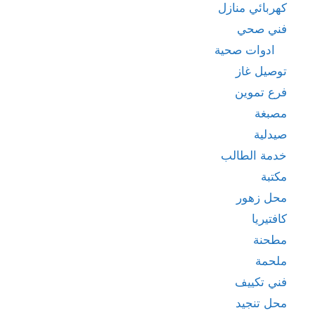
كهربائي منازل
فني صحي
ادوات صحية
توصيل غاز
فرع تموين
مصبغة
صيدلية
خدمة الطالب
مكتبة
محل زهور
كافتيريا
مطحنة
ملحمة
فني تكييف
محل تنجيد