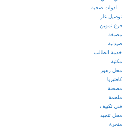
ادوات صحية
توصيل غاز
فرع تموين
مصبغة
صيدلية
خدمة الطالب
مكتبة
محل زهور
كافتيريا
مطحنة
ملحمة
فني تكييف
محل تنجيد
منجرة