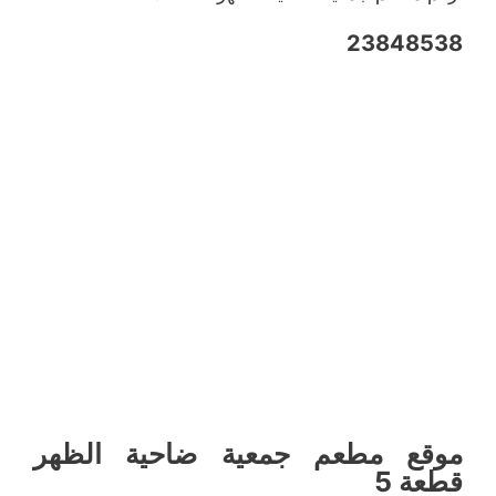
23848538
موقع مطعم جمعية ضاحية الظهر
قطعة 5