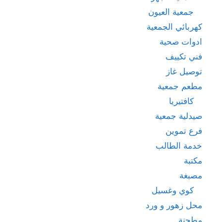
جمعية العيون
كهربائي الجمعية
ادوات صحية
فني تكييف
توصيل غاز
مطعم جمعية
كافتيريا
صيدلية جمعية
فرع تموين
خدمة الطالب
مكتبة
مصبغة
كوي وغسيل
محل زهور و ورد
مطحنة