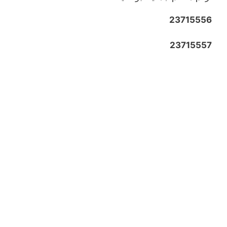
23715556
23715557