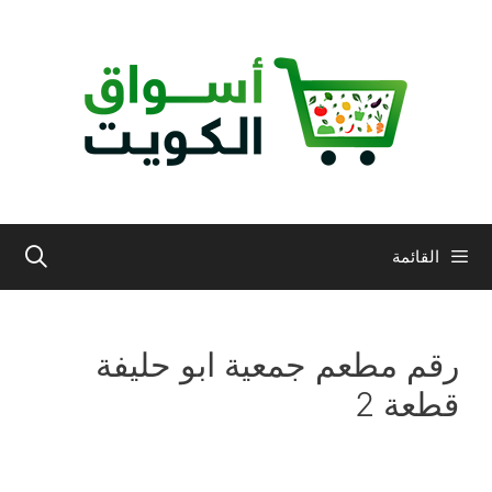
نتقل
لى
لمحتوى
القائمة
رقم مطعم جمعية ابو حليفة
قطعة 2