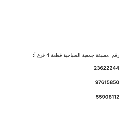
رقم مصبغة جمعية الصباحية قطعة 4 فرع أ:
23622244
97615850
55908112