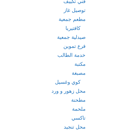
فني تكييف
توصيل غاز
مطعم جمعية
كافتيريا
صيدلية جمعية
فرع تموين
خدمة الطالب
مكتبة
مصبغة
كوي وغسيل
محل زهور و ورد
مطحنة
ملحمة
تاكسي
محل تنجيد