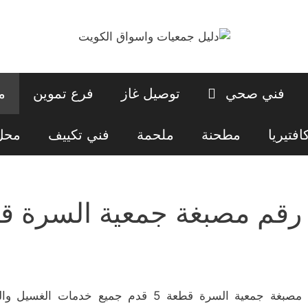
فني صحي
توصيل غاز
فرع تموين
م
افتيريا
مطحنة
ملحمة
فني تكييف
محل 
رقم مصبغة جمعية السرة قط
مصبغة جمعية السرة قطعة 5 قدم جميع خد