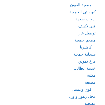
جمعية العيون
كهربائي الجمعية
ادوات صحية
فني تكييف
توصيل غاز
مطعم جمعية
كافتيريا
صيدلية جمعية
فرع تموين
خدمة الطالب
مكتبة
مصبغة
كوي وغسيل
محل زهور و ورد
مطحنة