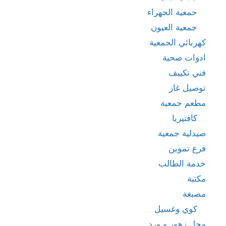
حمعية الجهراء
جمعية العيون
كهربائي الجمعية
ادوات صحية
فني تكييف
توصيل غاز
مطعم جمعية
كافتيريا
صيدلية جمعية
فرع تموين
خدمة الطالب
مكتبة
مصبغة
كوي وغسيل
محل زهور و ورد