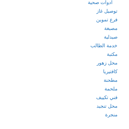
ادوات صحية
توصيل غاز
فرع تموين
مصبغة
صيدلية
خدمة الطالب
مكتبة
محل زهور
كافتيريا
مطحنة
ملحمة
فني تكييف
محل تنجيد
منجرة