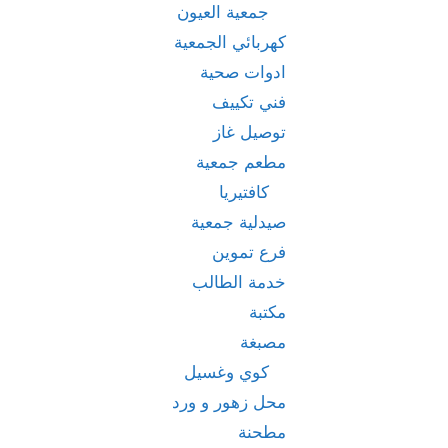
جمعية العيون
كهربائي الجمعية
ادوات صحية
فني تكييف
توصيل غاز
مطعم جمعية
كافتيريا
صيدلية جمعية
فرع تموين
خدمة الطالب
مكتبة
مصبغة
كوي وغسيل
محل زهور و ورد
مطحنة