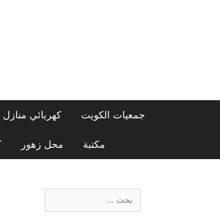
نتقل
لى
لمحتوى
جمعيات الكويت
كهربائي منازل
مكتبة
محل زهور
ك
البحث
عن: