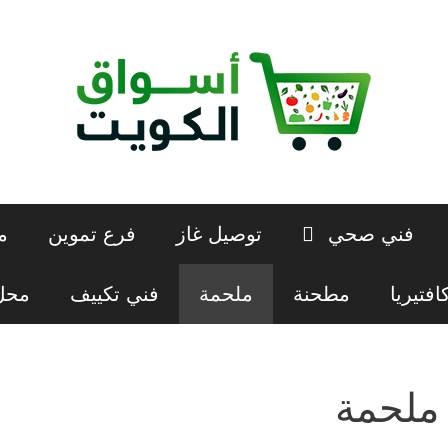
فني صحي
توصيل غاز
فرع تموين
م
افتيريا
مطحنة
ملحمة
فني تكييف
محل 
ملحمة