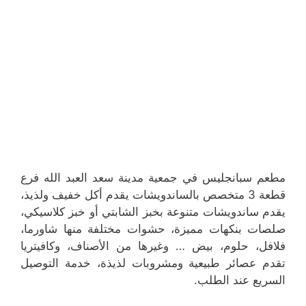
مطعم سبانجليس في جمعية مدينة سعد العبد الله فرع
قطعة 3 متخصص بالساندويشات يقدم أكل خفيف ولذيذ،
يقدم ساندويشات متنوعة بخبز الشابتي أو خبز كلاسيكي،
صلصات بنكهات مميزة، حشوات مختلفة منها شاورما،
فلافل، حلوم، بيض … وغيرها من الأصناف، وكافيتريا
تقدم عصائر طبيعية ومشروبات لذيذة، خدمة التوصيل
السريع عند الطلب.