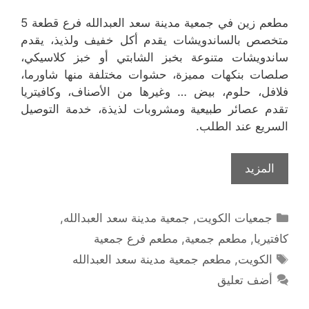
مطعم زين في جمعية مدينة سعد العبدالله فرع قطعة 5
متخصص بالساندويشات يقدم أكل خفيف ولذيذ، يقدم
ساندويشات متنوعة بخبز الشابتي أو خبز كلاسيكي،
صلصات بنكهات مميزة، حشوات مختلفة منها شاورما،
فلافل، حلوم، بيض … وغيرها من الأصناف، وكافيتريا
تقدم عصائر طبيعية ومشروبات لذيذة، خدمة التوصيل
السريع عند الطلب.
المزيد
التصنيفات
جمعيات الكويت
,
جمعية مدينة سعد العبدالله
,
كافتيريا
,
مطعم جمعية
,
مطعم فرع جمعية
الوسوم
الكويت
,
مطعم جمعية مدينة سعد العبدالله
أضف تعليق