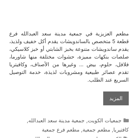
مطعم العزيزية في جمعية مدينة سعد العبدالله فرع
قطعة 5 متخصص بالساندويشات يقدم أكل خفيف ولذيذ،
يقدم ساندويشات متنوعة بخبز الشابتي أو خبز كلاسيكي،
صلصات بنكهات مميزة، حشوات مختلفة منها شاورما،
فلافل، حلوم، بيض … وغيرها من الأصناف، وكافيتريا
تقدم عصائر طبيعية ومشروبات لذيذة، خدمة التوصيل
السريع عند الطلب.
المزيد
التصنيفات
جمعيات الكويت
,
جمعية مدينة سعد العبدالله
,
كافتيريا
,
مطعم جمعية
,
مطعم فرع جمعية
الوسوم