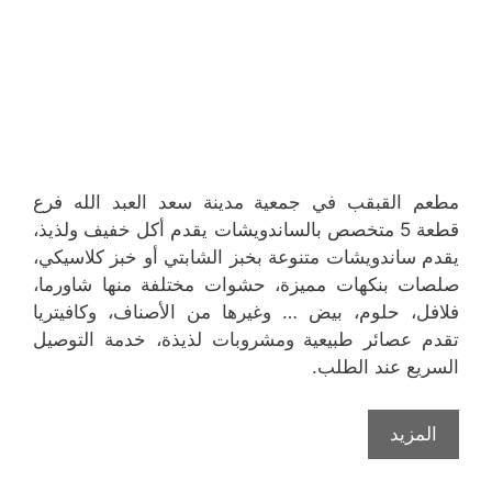
مطعم القبقب في جمعية مدينة سعد العبد الله فرع
قطعة 5 متخصص بالساندويشات يقدم أكل خفيف ولذيذ،
يقدم ساندويشات متنوعة بخبز الشابتي أو خبز كلاسيكي،
صلصات بنكهات مميزة، حشوات مختلفة منها شاورما،
فلافل، حلوم، بيض … وغيرها من الأصناف، وكافيتريا
تقدم عصائر طبيعية ومشروبات لذيذة، خدمة التوصيل
السريع عند الطلب.
المزيد