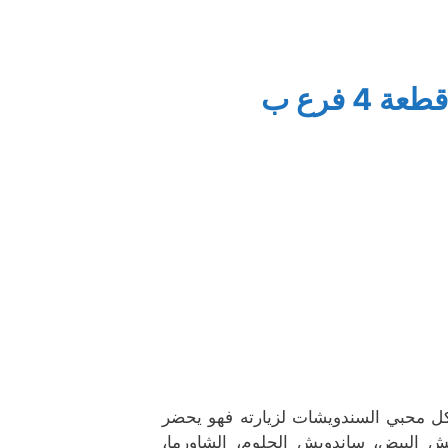
 فرع ب
احية فهد الاحمد قطعة 4 فرع بيدعو كل محبي السندويشات لزيارته فهو يحضر
ش البيض، ساندويش الحلوم، الشاورما،