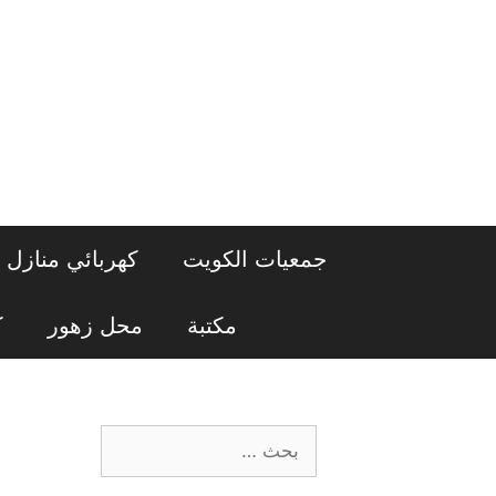
نتقل
لى
لمحتوى
جمعيات الكويت
كهربائي منازل
مكتبة
محل زهور
ك
البحث
عن: