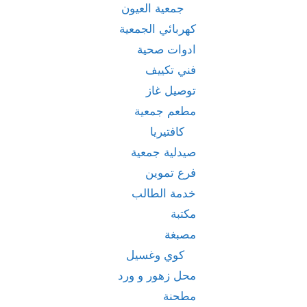
جمعية العيون
كهربائي الجمعية
ادوات صحية
فني تكييف
توصيل غاز
مطعم جمعية
كافتيريا
صيدلية جمعية
فرع تموين
خدمة الطالب
مكتبة
مصبغة
كوي وغسيل
محل زهور و ورد
مطحنة