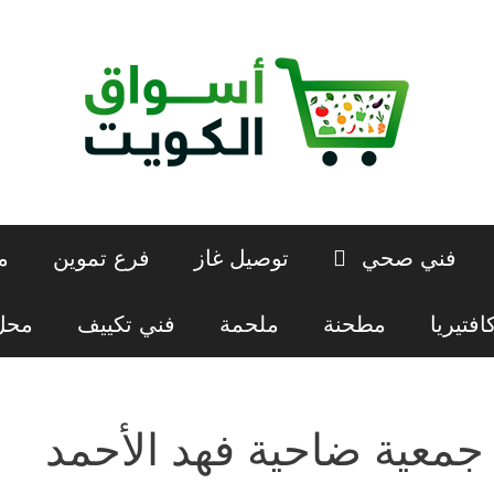
فني صحي
توصيل غاز
فرع تموين
م
افتيريا
مطحنة
ملحمة
فني تكييف
محل 
جمعية ضاحية فهد الأحمد