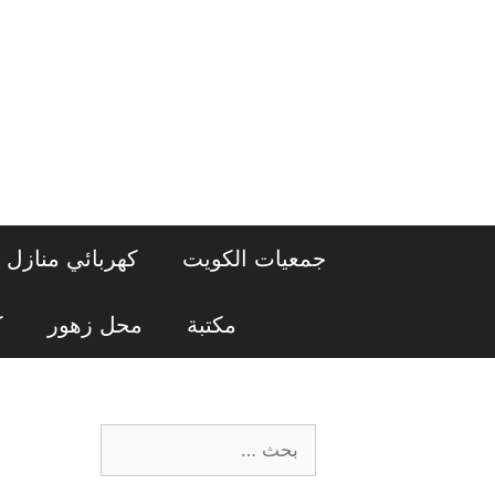
نتقل
لى
لمحتوى
جمعيات الكويت
كهربائي منازل
مكتبة
محل زهور
ك
البحث
عن: