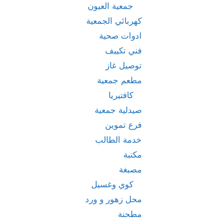
جمعية العيون
كهربائي الجمعية
ادوات صحية
فني تكييف
توصيل غاز
مطعم جمعية
كافتيريا
صيدلية جمعية
فرع تموين
خدمة الطالب
مكتبة
مصبغة
كوي وغسيل
محل زهور و ورد
مطحنة