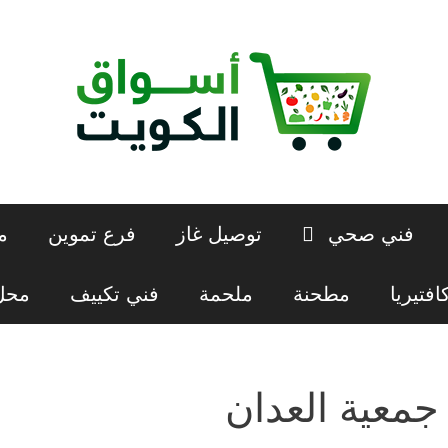
فني صحي
توصيل غاز
فرع تموين
م
افتيريا
مطحنة
ملحمة
فني تكييف
محل 
جمعية العدان