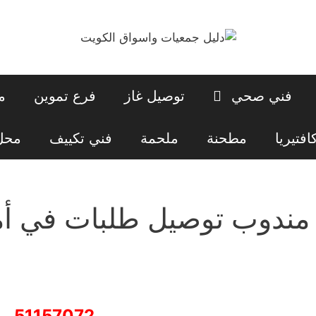
فني صحي
توصيل غاز
فرع تموين
م
افتيريا
مطحنة
ملحمة
فني تكييف
محل 
مندوب توصيل طلبات في أم
51157072