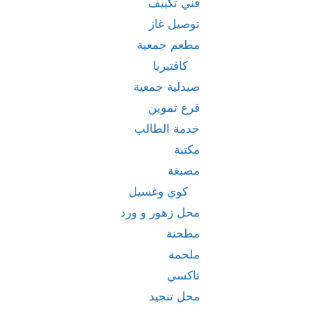
فني تكييف
توصيل غاز
مطعم جمعية
كافتيريا
صيدلية جمعية
فرع تموين
خدمة الطالب
مكتبة
مصبغة
كوي وغسيل
محل زهور و ورد
مطحنة
ملحمة
تاكسي
محل تنجيد