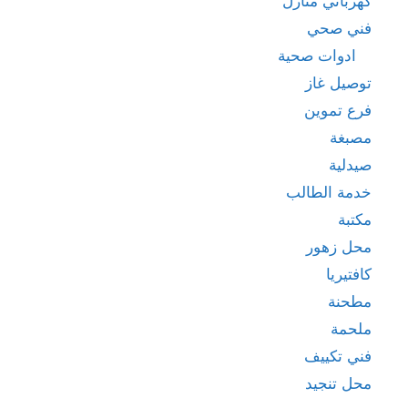
كهربائي منازل
فني صحي
ادوات صحية
توصيل غاز
فرع تموين
مصبغة
صيدلية
خدمة الطالب
مكتبة
محل زهور
كافتيريا
مطحنة
ملحمة
فني تكييف
محل تنجيد