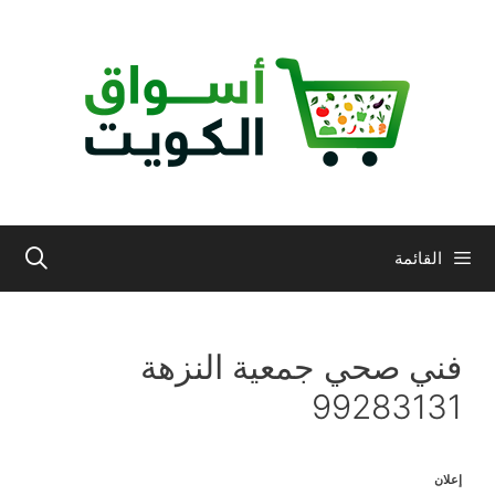
نتقل
لى
لمحتوى
القائمة
فني صحي جمعية النزهة
99283131
إعلان