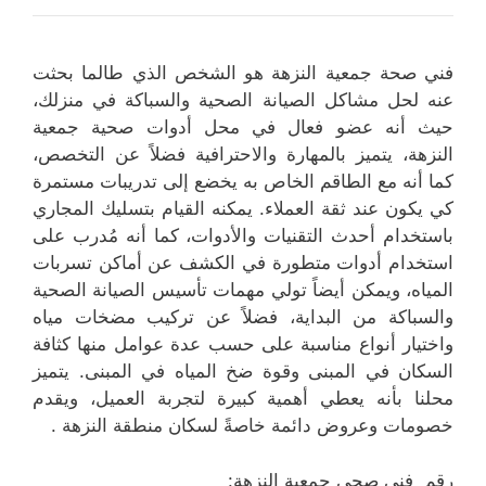
فني صحة جمعية النزهة هو الشخص الذي طالما بحثت
عنه لحل مشاكل الصيانة الصحية والسباكة في منزلك،
حيث أنه عضو فعال في محل أدوات صحية جمعية
النزهة، يتميز بالمهارة والاحترافية فضلاً عن التخصص،
كما أنه مع الطاقم الخاص به يخضع إلى تدريبات مستمرة
كي يكون عند ثقة العملاء. يمكنه القيام بتسليك المجاري
باستخدام أحدث التقنيات والأدوات، كما أنه مُدرب على
استخدام أدوات متطورة في الكشف عن أماكن تسربات
المياه، ويمكن أيضاً تولي مهمات تأسيس الصيانة الصحية
والسباكة من البداية، فضلاً عن تركيب مضخات مياه
واختيار أنواع مناسبة على حسب عدة عوامل منها كثافة
السكان في المبنى وقوة ضخ المياه في المبنى. يتميز
محلنا بأنه يعطي أهمية كبيرة لتجربة العميل، ويقدم
خصومات وعروض دائمة خاصةً لسكان منطقة النزهة .
رقم فني صحي جمعية النزهة: