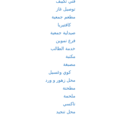
فني تكييف
توصيل غاز
مطعم جمعية
كافتيريا
صيدلية جمعية
فرع تموين
خدمة الطالب
مكتبة
مصبغة
كوي وغسيل
محل زهور و ورد
مطحنة
ملحمة
تاكسي
محل تنجيد