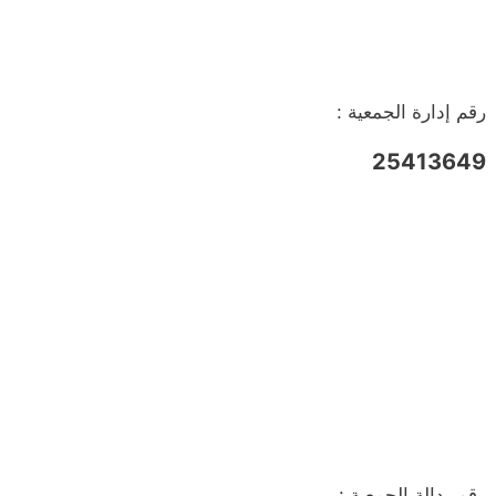
رقم إدارة الجمعية :
25413649
رقم بدالة الجمعية :