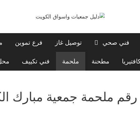
فني صحي
توصيل غاز
فرع تموين
م
افتيريا
مطحنة
ملحمة
فني تكييف
محل 
رقم ملحمة جمعية مبارك الكبي