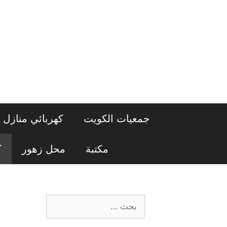
نتقل
لى
لمحتوى
جمعيات الكويت
كهربائي منازل
مكتبة
محل زهور
ك
البحث
عن: