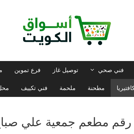
فني صحي
توصيل غاز
فرع تموين
م
افتيريا
مطحنة
ملحمة
فني تكييف
محل 
رقم مطعم جمعية علي صباح 