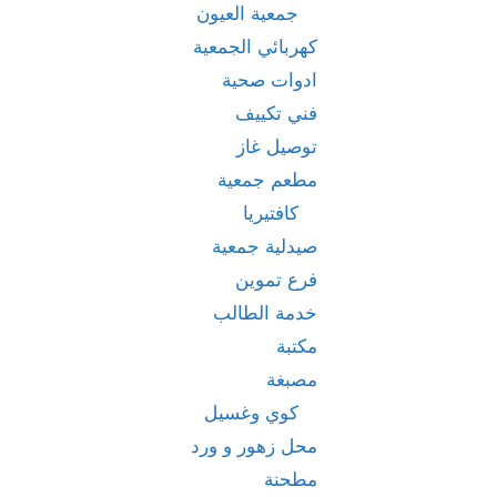
جمعية العيون
كهربائي الجمعية
ادوات صحية
فني تكييف
توصيل غاز
مطعم جمعية
كافتيريا
صيدلية جمعية
فرع تموين
خدمة الطالب
مكتبة
مصبغة
كوي وغسيل
محل زهور و ورد
مطحنة