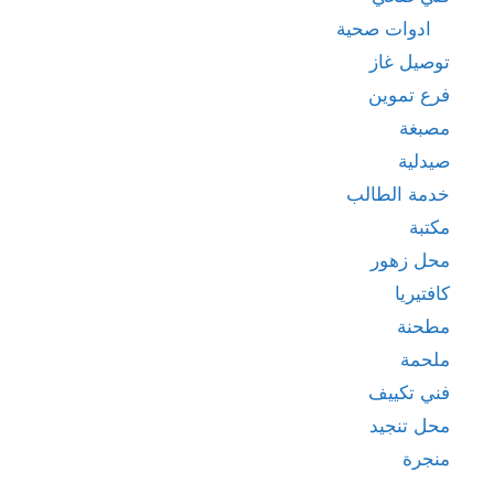
ادوات صحية
توصيل غاز
فرع تموين
مصبغة
صيدلية
خدمة الطالب
مكتبة
محل زهور
كافتيريا
مطحنة
ملحمة
فني تكييف
محل تنجيد
منجرة