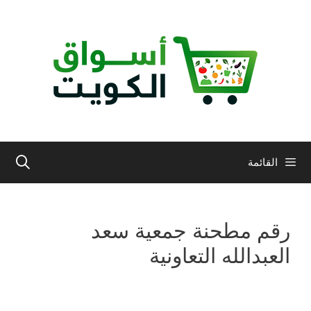
نتقل
لى
لمحتوى
القائمة
رقم مطحنة جمعية سعد
العبدالله التعاونية