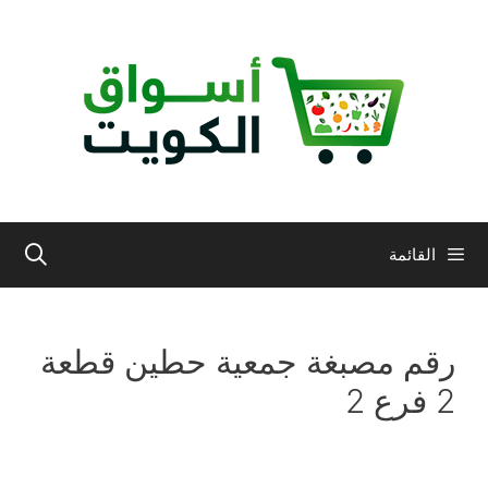
نتقل
لى
لمحتوى
القائمة
رقم مصبغة جمعية حطين قطعة
2 فرع 2