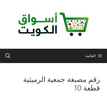
نتقل
لى
لمحتوى
القائمة
رقم مصبغة جمعية الرميثية
قطعة 10