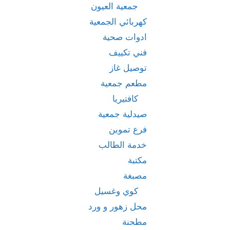
جمعية العيون
كهربائي الجمعية
ادوات صحية
فني تكييف
توصيل غاز
مطعم جمعية
كافتيريا
صيدلية جمعية
فرع تموين
خدمة الطالب
مكتبة
مصبغة
كوي وغسيل
محل زهور و ورد
مطحنة