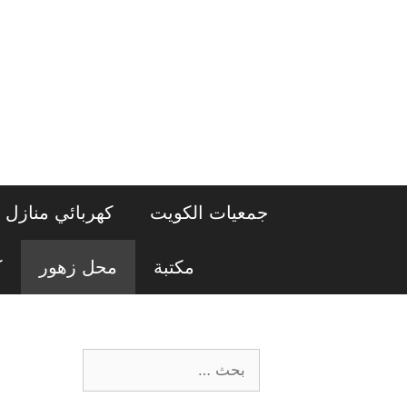
نتقل
لى
لمحتوى
جمعيات الكويت
كهربائي منازل
مكتبة
محل زهور
ك
البحث
عن: