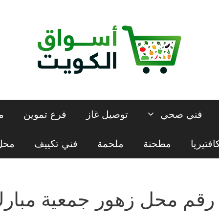
فني صحي
توصيل غاز
فرع تموين
م
افتيريا
مطحنة
ملحمة
فني تكييف
محل 
رقم محل زهور جمعية مبارك ا