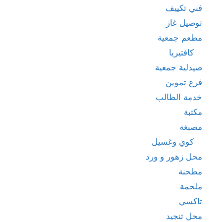
فني تكييف
توصيل غاز
مطعم جمعية
كافتيريا
صيدلية جمعية
فرع تموين
خدمة الطالب
مكتبة
مصبغة
كوي وغسيل
محل زهور و ورد
مطحنة
ملحمة
تاكسي
محل تنجيد