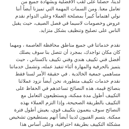
لدينا، حصلنا على لقب الأفضلية وبشهادة جميع من
تعامل معنا. ومن السمات المهمة التي تميزنا أيضاً أننا
نولي اهتماماً كبيراً بمصلحة العملاء وعلى الدوام نقدم
عروض وخصومات لاسيما في فصل الصيف، حيث يقبل
الناس على تصليح وتنظيف بشكل متزايد.
نقدم خدماتنا في جميع مناطق محافظة العاصمة ، ومهما
كان مكان تواجدك، بمجرد أن تتصل بنا سوف يصلك
أفضل فني تكييف هندي وفني تكييف باكستاني ، حيث
يتميز بالحرفية والمهارة أثناء تنفيذ عمله، وتشمل خدماتنا
مساهمي جمعية الخالدية . في حقيقة الأمر لسنا فقط
نقدم خدمات تكييف متطورة، نحن أيضاً نزود عملائنا
بنصائح قيمة، هذه النصائح تساعدهم في الحفاظ على
التكييف أطول مدة ممكنة، ويستطيعون التعامل مع
التكييف بالطريقة الصحيحة، وإذا التزم العملاء بهذه
النصائح سوف ينعمون بتكييف قوي، يعيش أطول فترة
ممكنة. يتسم الفنيون لدينا أيضاً أنهم يستطيعون تشخيص
مشكلة التكييف بطريقة احترافية، وعلى أساس هذا