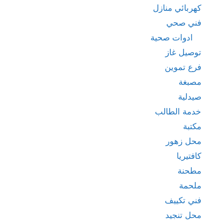
كهربائي منازل
فني صحي
ادوات صحية
توصيل غاز
فرع تموين
مصبغة
صيدلية
خدمة الطالب
مكتبة
محل زهور
كافتيريا
مطحنة
ملحمة
فني تكييف
محل تنجيد