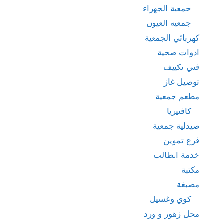
حمعية الجهراء
جمعية العيون
كهربائي الجمعية
ادوات صحية
فني تكييف
توصيل غاز
مطعم جمعية
كافتيريا
صيدلية جمعية
فرع تموين
خدمة الطالب
مكتبة
مصبغة
كوي وغسيل
محل زهور و ورد