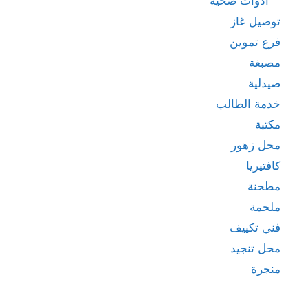
ادوات صحية
توصيل غاز
فرع تموين
مصبغة
صيدلية
خدمة الطالب
مكتبة
محل زهور
كافتيريا
مطحنة
ملحمة
فني تكييف
محل تنجيد
منجرة