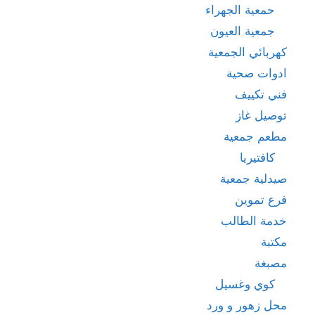
حمعية الجهراء
جمعية العيون
كهربائي الجمعية
ادوات صحية
فني تكييف
توصيل غاز
مطعم جمعية
كافتيريا
صيدلية جمعية
فرع تموين
خدمة الطالب
مكتبة
مصبغة
كوي وغسيل
محل زهور و ورد