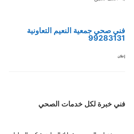
فني صحي جمعية النعيم التعاونية
99283131
إعلان
فني خبرة لكل خدمات الصحي