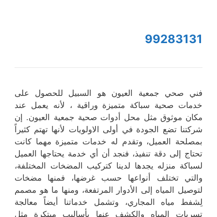
99283131
فني صحي جمعية العيون هو السبيل للحصول على
خدمات صحية سباكة متميزة وراقية ، لأنه يعمل عند
مكان موثوق مثل محل أدوات صحية جمعية العيون. إن
شركتنا تضع الجودة في أولى الاولويات لأنها تهتم كثيراً
بمصلحة العميل، وتقدم له خدمات متميزة مهما كانت
تحتاج إلى دقة تنفيذ، فنجد أن أي خدمة يحتاجها العميل
لسباكة منزله يجدها لدينا كتركيب المضخات المختلفة،
والتي تختلف أنواعها حسب غرضها، فمنها مضخات
لتوصيل المياه إلى الأدوار المرتفعة، ومنها ما هو مصمم
لِشفط مياه المجاري، وتشمل خدماتنا أيضاً معالجة
تسربات المياه والكشف عنها بأساليب مبتكرة مثل