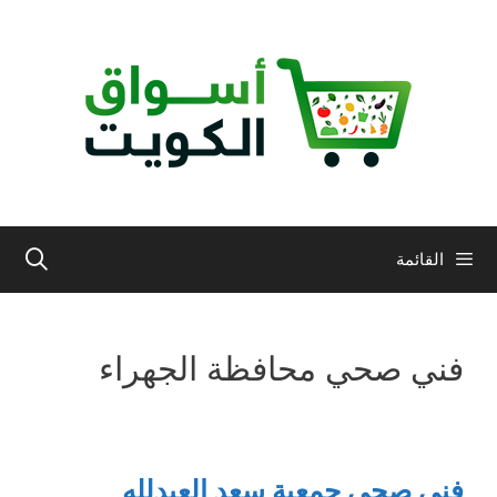
نتقل
لى
لمحتوى
القائمة
فني صحي محافظة الجهراء
فني صحي جمعية سعد العبدلله