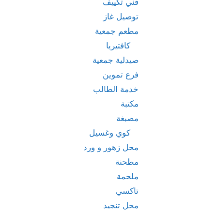
فني تكييف
توصيل غاز
مطعم جمعية
كافتيريا
صيدلية جمعية
فرع تموين
خدمة الطالب
مكتبة
مصبغة
كوي وغسيل
محل زهور و ورد
مطحنة
ملحمة
تاكسي
محل تنجيد