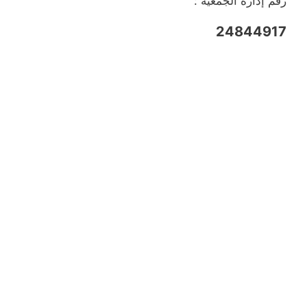
رقم إدارة الجمعية :
24844917