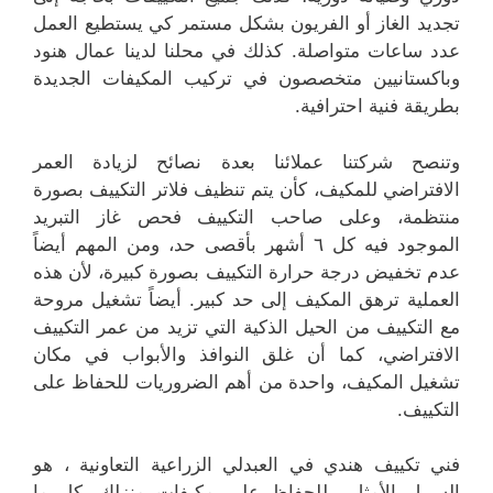
تجديد الغاز أو الفريون بشكل مستمر كي يستطيع العمل
عدد ساعات متواصلة. كذلك في محلنا لدينا عمال هنود
وباكستانيين متخصصون في تركيب المكيفات الجديدة
بطريقة فنية احترافية.
وتنصح شركتنا عملائنا بعدة نصائح لزيادة العمر
الافتراضي للمكيف، كأن يتم تنظيف فلاتر التكييف بصورة
منتظمة، وعلى صاحب التكييف فحص غاز التبريد
الموجود فيه كل ٦ أشهر بأقصى حد، ومن المهم أيضاً
عدم تخفيض درجة حرارة التكييف بصورة كبيرة، لأن هذه
العملية ترهق المكيف إلى حد كبير. أيضاً تشغيل مروحة
مع التكييف من الحيل الذكية التي تزيد من عمر التكييف
الافتراضي، كما أن غلق النوافذ والأبواب في مكان
تشغيل المكيف، واحدة من أهم الضروريات للحفاظ على
التكييف.
فني تكييف هندي في العبدلي الزراعية التعاونية ، هو
السبيل الأمثل للحفاظ على مكيفات منزلك، كل ما