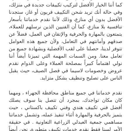
كما أننا الخيار الأفضل لتركيب تكييفات جديدة في منزلك،
وفي حالة أنك تريد شحن التكييف فريون أو غاز، ستجدنا
الأفضل بدون أي منازع، وذلك لأننا نقدم خدماتنا بأسعار
تنافسية بلا منازع، كما أن الفنيين الذين نرسلهم للعملاء،
يتمتعون بالمهارة والحرفية والإتقان في العمل، فضلاً عن
صدقهم وأمانتهم في التعامل، ولأن جميع هذه العوامل
تتوفر لدينا، حصلنا على لقب الأفضلية وبشهادة جميع من
تعامل معنا. ومن السمات المهمة التي تميزنا أيضاً أننا
نولي اهتماماً كبيراً بمصلحة العملاء وعلى الدوام نقدم
عروض وخصومات لاسيما في فصل الصيف، حيث يقبل
الناس على تصليح وتنظيف بشكل متزايد.
نقدم خدماتنا في جميع مناطق محافظة الجهراء ، ومهما
كان مكان تواجدك، بمجرد أن تتصل بنا سوف يصلك
أفضل فني تكييف هندي وفني تكييف باكستاني ، حيث
يتميز بالحرفية والمهارة أثناء تنفيذ عمله، وتشمل خدماتنا
مساهمي جمعية العبدلي الزراعية التعاونية . في حقيقة
الأمر لسنا فقط نقدم خدمات تكييف متطورة، نحن أيضاً